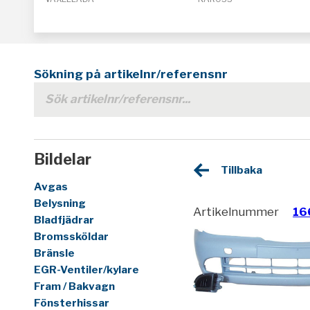
Sökning på artikelnr/referensnr
Bildelar
Tillbaka
Avgas
Belysning
Artikelnummer
16
Bladfjädrar
Bromssköldar
Bränsle
EGR-Ventiler/kylare
Fram / Bakvagn
Fönsterhissar