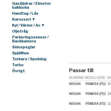
Gasfjädrar / Elmotor
baklucka
Handtag / Lås
Karosseri ▼
Kyl / Värme / Ac ▼
Oljetråg
Parkeringssensor /
Backkamera
Sidospeglar
Spjällhus
Torkare / Spolning
Turbo
Passar till
Övrigt
BILMÄRKE
MODELLSERIE
BI
NISSAN
PRIMERA (P11)
1
NISSAN
PRIMERA (P11)
1
NISSAN
PRIMERA (P11)
2