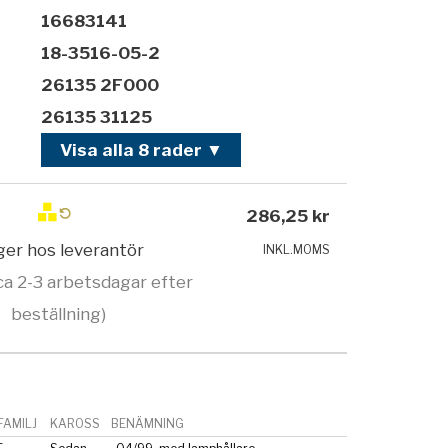
16683141
18-3516-05-2
26135 2F000
26135 31125
Visa alla 8 rader ▼
286,25 kr
ager hos leverantör
INKL.MOMS
ca 2-3 arbetsdagar efter
beställning)
AMILJ
KAROSS
BENÄMNING