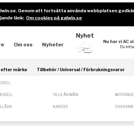
alwin.se. Genom att fortsätta använda webbplatsen godkä
jande länk:
Om cookies på galwin.se
Nyhet
Nu har vi AC s
re
Om oss
Nyheter
Du hitt
il efter märke
Tillbehör / Universal / Förbrukningsvaror
ODELL
MODELL
TILLV. ÅR/MÅN
MOTORKO
ELLÅDA
KAROSS
CHASSINR