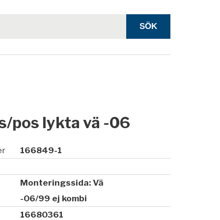
s/pos lykta vä -06
er
166849-1
Monteringssida: Vä
-06/99 ej kombi
16680361