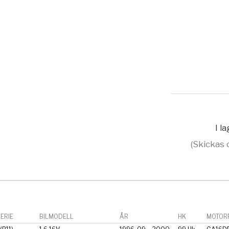
I l
(Skickas 
ERIE
BILMODELL
ÅR
HK
MOTORF