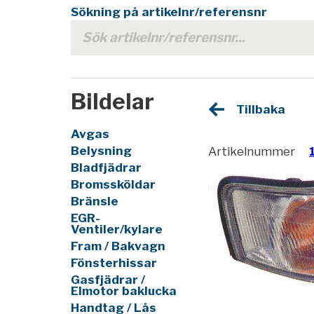
Sökning på artikelnr/referensnr
Bildelar
Tillbaka
Avgas
Belysning
Artikelnummer
Bladfjädrar
Bromssköldar
Bränsle
EGR-
Ventiler/kylare
Fram / Bakvagn
Fönsterhissar
Gasfjädrar /
Elmotor baklucka
Handtag / Lås