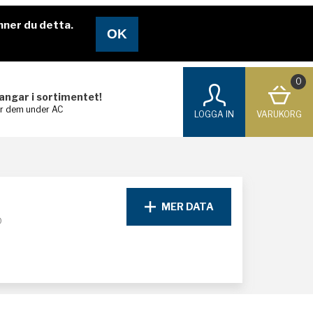
nner du detta.
0
langar i sortimentet!
ar dem under AC
LOGGA IN
VARUKORG
MER DATA
D