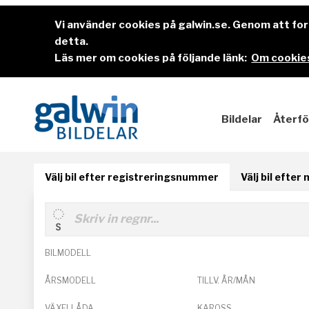
Vi använder cookies på galwin.se. Genom att f
detta.
Läs mer om cookies på följande länk:
Om cookies
Bildelar
Återfö
Välj bil efter registreringsnummer
Välj bil efter
BILMODELL
ÅRSMODELL
TILLV. ÅR/MÅN
VÄXELLÅDA
KAROSS