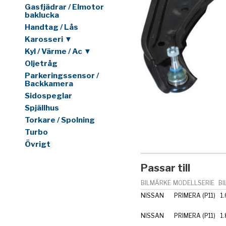
Gasfjädrar / Elmotor
baklucka
Handtag / Lås
Karosseri ▼
Kyl / Värme / Ac ▼
Oljetråg
Parkeringssensor /
Backkamera
Sidospeglar
Spjällhus
Torkare / Spolning
Turbo
Övrigt
Passar till
BILMÄRKE
MODELLSERIE
BI
NISSAN
PRIMERA (P11)
1
NISSAN
PRIMERA (P11)
1