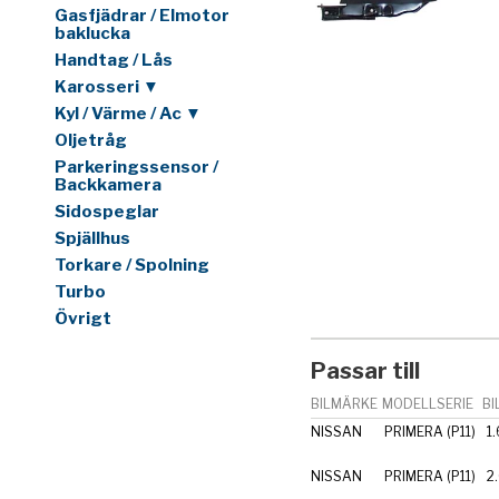
Gasfjädrar / Elmotor
baklucka
Handtag / Lås
Karosseri ▼
Kyl / Värme / Ac ▼
Oljetråg
Parkeringssensor /
Backkamera
Sidospeglar
Spjällhus
Torkare / Spolning
Turbo
Övrigt
Passar till
BILMÄRKE
MODELLSERIE
BI
NISSAN
PRIMERA (P11)
1
NISSAN
PRIMERA (P11)
2