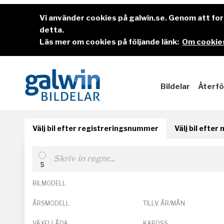
Vi använder cookies på galwin.se. Genom att f
detta.
Läs mer om cookies på följande länk:
Om cookies
Bildelar
Återfö
Välj bil efter registreringsnummer
Välj bil efter
BILMODELL
ÅRSMODELL
TILLV. ÅR/MÅN
VÄXELLÅDA
KAROSS