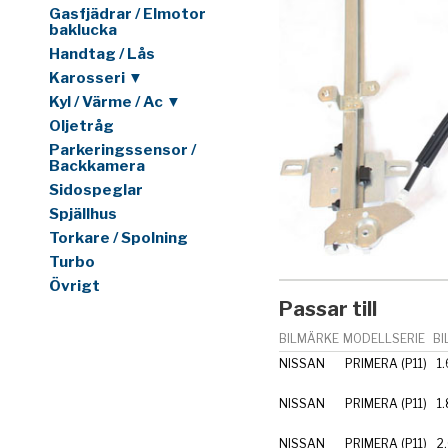
Gasfjädrar / Elmotor
baklucka
Handtag / Lås
Karosseri ▼
Kyl / Värme / Ac ▼
Oljetråg
Parkeringssensor /
Backkamera
Sidospeglar
Spjällhus
Torkare / Spolning
Turbo
Övrigt
Passar till
BILMÄRKE
MODELLSERIE
BI
NISSAN
PRIMERA (P11)
1
NISSAN
PRIMERA (P11)
1
NISSAN
PRIMERA (P11)
2