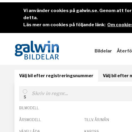
Vi använder cookies på galwin.se. Genom att f
detta.
Läs mer om cookies på följande länk:
Om cookies
Bildelar
Återfö
Välj bil efter registreringsnummer
Välj bil efter
BILMODELL
ÅRSMODELL
TILLV. ÅR/MÅN
VÄXELLÅDA
KAROSS