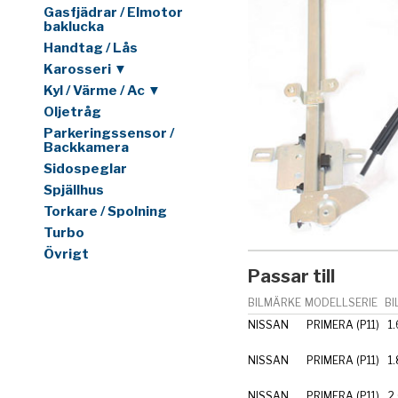
Gasfjädrar / Elmotor
baklucka
Handtag / Lås
Karosseri ▼
Kyl / Värme / Ac ▼
Oljetråg
Parkeringssensor /
Backkamera
Sidospeglar
Spjällhus
Torkare / Spolning
Turbo
Övrigt
Passar till
BILMÄRKE
MODELLSERIE
BI
NISSAN
PRIMERA (P11)
1
NISSAN
PRIMERA (P11)
1
NISSAN
PRIMERA (P11)
2