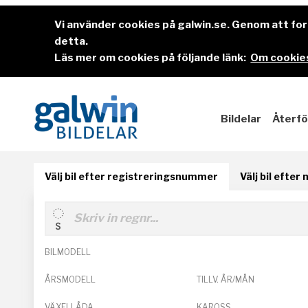
Vi använder cookies på galwin.se. Genom att f
detta.
Läs mer om cookies på följande länk:
Om cookies
Bildelar
Återfö
Välj bil efter registreringsnummer
Välj bil efter
BILMODELL
ÅRSMODELL
TILLV. ÅR/MÅN
VÄXELLÅDA
KAROSS