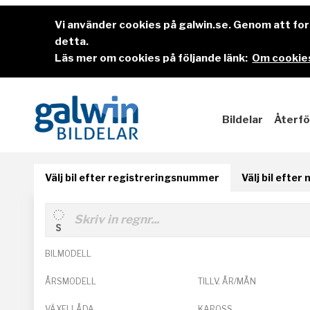
Vi använder cookies på galwin.se. Genom att f
detta.
Läs mer om cookies på följande länk:
Om cookies
Bildelar
Återfö
Välj bil efter registreringsnummer
Välj bil efter
BILMODELL
ÅRSMODELL
TILLV. ÅR/MÅN
VÄXELLÅDA
KAROSS