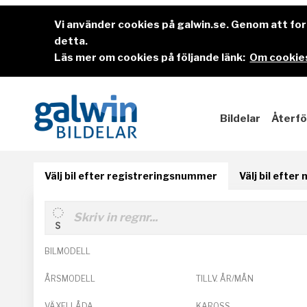
Vi använder cookies på galwin.se. Genom att f
detta.
Läs mer om cookies på följande länk:
Om cookies
Bildelar
Återfö
Välj bil efter registreringsnummer
Välj bil efter
BILMODELL
ÅRSMODELL
TILLV. ÅR/MÅN
VÄXELLÅDA
KAROSS