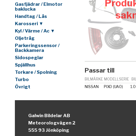
Produk
Gasfjädrar / Elmotor
baklucka
sak
Handtag / Lås
Karosseri ▼
Kyl / Värme / Ac ▼
Oljetråg
Parkeringssensor /
Backkamera
Sidospeglar
Spjällhus
Passar till
Torkare / Spolning
Turbo
BILMÄRKE
MODELLSERIE
BI
Övrigt
NISSAN
PIXO (UA0)
1.0
Galwin Bildelar AB
Meteorologvägen 2
555 93 Jönköping