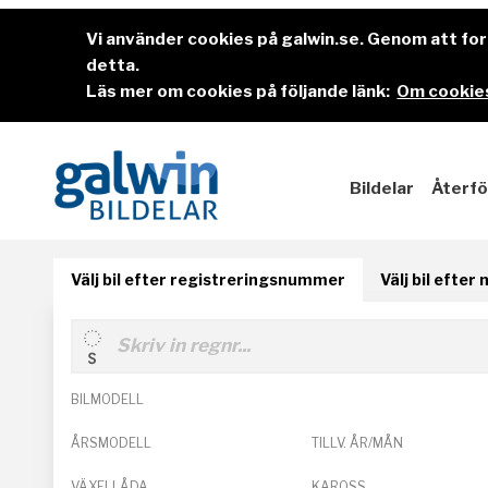
Vi använder cookies på galwin.se. Genom att f
detta.
Läs mer om cookies på följande länk:
Om cookies
Bildelar
Återfö
Välj bil efter registreringsnummer
Välj bil efter
BILMODELL
ÅRSMODELL
TILLV. ÅR/MÅN
VÄXELLÅDA
KAROSS