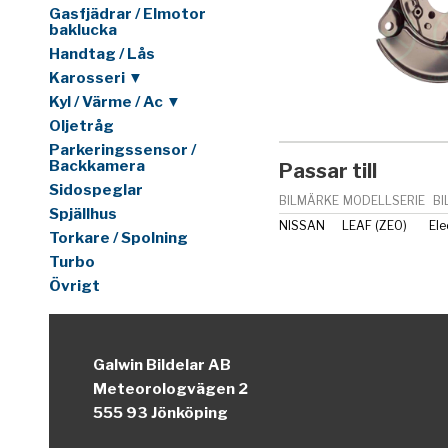
Gasfjädrar / Elmotor
baklucka
Handtag / Lås
Karosseri ▼
Kyl / Värme / Ac ▼
Oljetråg
Parkeringssensor /
Backkamera
Passar till
Sidospeglar
BILMÄRKE
MODELLSERIE
BI
Spjällhus
NISSAN
LEAF (ZE0)
Ele
Torkare / Spolning
Turbo
Övrigt
Galwin Bildelar AB
Meteorologvägen 2
555 93 Jönköping