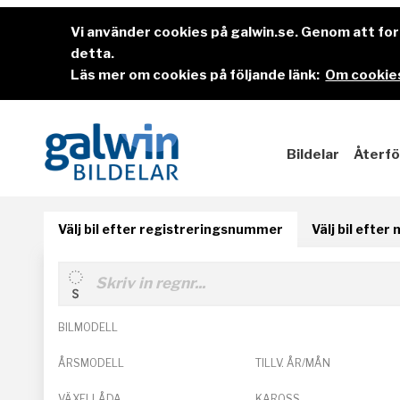
Vi använder cookies på galwin.se. Genom att f
detta.
Läs mer om cookies på följande länk:
Om cookies
Bildelar
Återfö
Välj bil efter registreringsnummer
Välj bil efter
BILMODELL
ÅRSMODELL
TILLV. ÅR/MÅN
VÄXELLÅDA
KAROSS