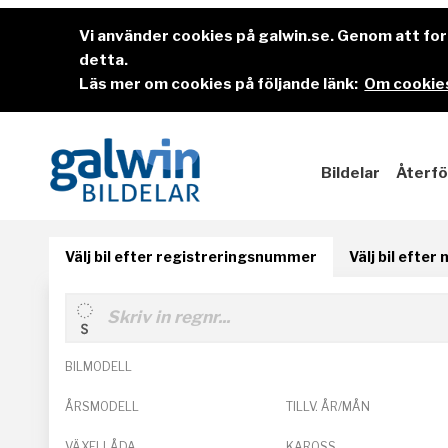
Vi använder cookies på galwin.se. Genom att f
detta.
Läs mer om cookies på följande länk:
Om cookies
Bildelar
Återfö
Välj bil efter registreringsnummer
Välj bil efter
BILMODELL
ÅRSMODELL
TILLV. ÅR/MÅN
VÄXELLÅDA
KAROSS