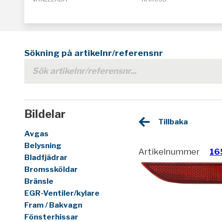
Sökning på artikelnr/referensnr
Bildelar
Tillbaka
Avgas
Belysning
Artikelnummer
16
Bladfjädrar
Bromssköldar
Bränsle
EGR-Ventiler/kylare
Fram / Bakvagn
Fönsterhissar