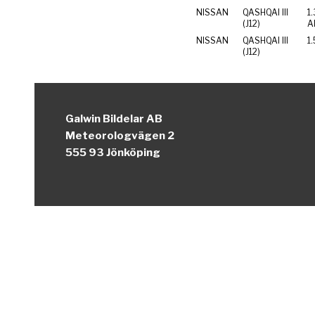
NISSAN
QASHQAI III
1
(J12)
Al
NISSAN
QASHQAI III
1
(J12)
Galwin Bildelar AB
Meteorologvägen 2
555 93 Jönköping