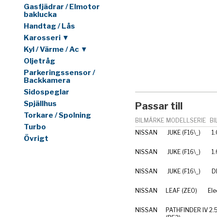
Gasfjädrar / Elmotor
baklucka
Handtag / Lås
Karosseri ▼
Kyl / Värme / Ac ▼
Oljetråg
Parkeringssensor /
Backkamera
Sidospeglar
Spjällhus
Passar till
Torkare / Spolning
BILMÄRKE
MODELLSERIE
BI
Turbo
NISSAN
JUKE (F16\_)
1
Övrigt
NISSAN
JUKE (F16\_)
1
NISSAN
JUKE (F16\_)
D
NISSAN
LEAF (ZE0)
Ele
NISSAN
PATHFINDER IV
2.