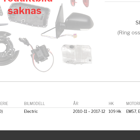
saknas
Sl
(Ring oss
ERIE
BILMODELL
ÅR
HK
MOTORF
0)
Electric
2010-11 – 2017-12
109 Hk
EM57, 