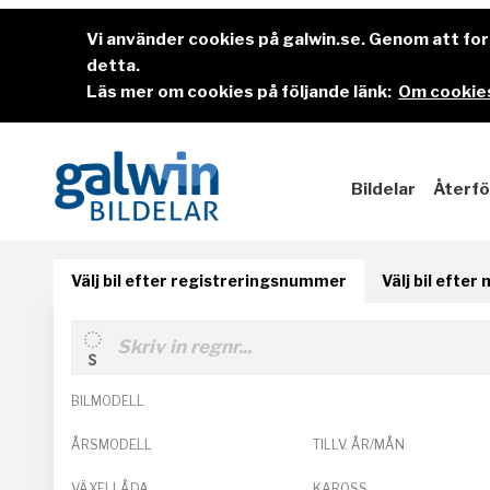
Vi använder cookies på galwin.se. Genom att f
detta.
Läs mer om cookies på följande länk:
Om cookies
Bildelar
Återfö
Välj bil efter registreringsnummer
Välj bil efter
BILMODELL
ÅRSMODELL
TILLV. ÅR/MÅN
VÄXELLÅDA
KAROSS