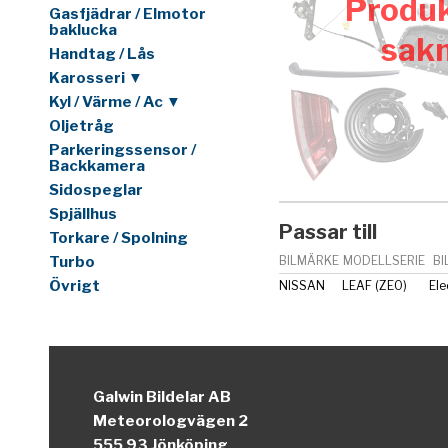
Produk
Gasfjädrar / Elmotor
baklucka
sak
Handtag / Lås
Karosseri ▼
Kyl / Värme / Ac ▼
Oljetråg
Parkeringssensor /
Backkamera
Sidospeglar
Spjällhus
Passar till
Torkare / Spolning
Turbo
BILMÄRKE
MODELLSERIE
BI
Övrigt
NISSAN
LEAF (ZE0)
Ele
Galwin Bildelar AB
Meteorologvägen 2
555 93 Jönköping