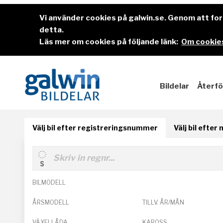
Vi använder cookies på galwin.se. Genom att f
detta.
Läs mer om cookies på följande länk:
Om cookies
Bildelar
Återfö
Välj bil efter registreringsnummer
Välj bil efter
BILMODELL
ÅRSMODELL
TILLV. ÅR/MÅN
VÄXELLÅDA
KAROSS