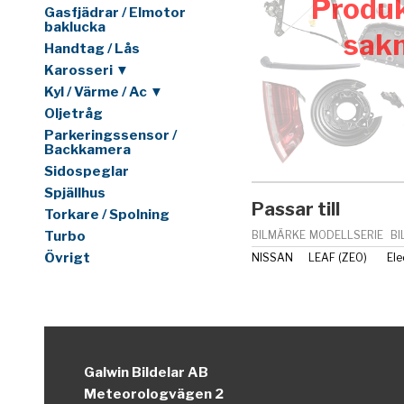
Produk
Gasfjädrar / Elmotor
baklucka
sak
Handtag / Lås
Karosseri ▼
Kyl / Värme / Ac ▼
Oljetråg
Parkeringssensor /
Backkamera
Sidospeglar
Spjällhus
Passar till
Torkare / Spolning
Turbo
BILMÄRKE
MODELLSERIE
BI
Övrigt
NISSAN
LEAF (ZE0)
Ele
Galwin Bildelar AB
Meteorologvägen 2