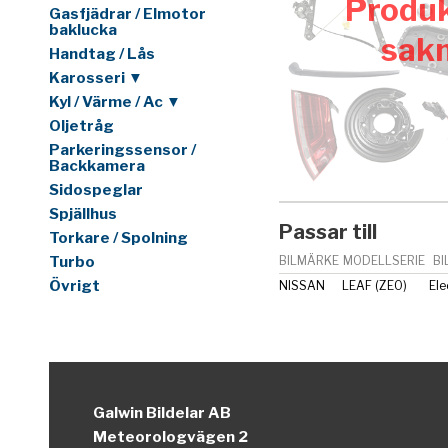
Produk
Gasfjädrar / Elmotor
baklucka
sak
Handtag / Lås
Karosseri ▼
Kyl / Värme / Ac ▼
Oljetråg
Parkeringssensor /
Backkamera
Sidospeglar
Spjällhus
Passar till
Torkare / Spolning
Turbo
BILMÄRKE
MODELLSERIE
BI
Övrigt
NISSAN
LEAF (ZE0)
Ele
Galwin Bildelar AB
Meteorologvägen 2