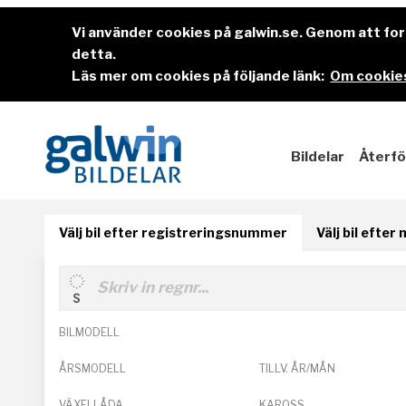
Vi använder cookies på galwin.se. Genom att f
detta.
Läs mer om cookies på följande länk:
Om cookies
Bildelar
Återfö
Välj bil efter registreringsnummer
Välj bil efter
BILMODELL
ÅRSMODELL
TILLV. ÅR/MÅN
VÄXELLÅDA
KAROSS