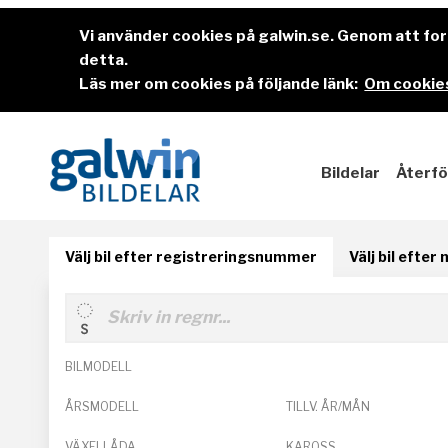
Vi använder cookies på galwin.se. Genom att f
detta.
Läs mer om cookies på följande länk:
Om cookies
Bildelar
Återfö
Välj bil efter registreringsnummer
Välj bil efter
BILMODELL
ÅRSMODELL
TILLV. ÅR/MÅN
VÄXELLÅDA
KAROSS