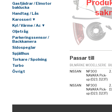
Produk
Gasfjädrar / Elmotor
baklucka
sak
Handtag / Lås
Karosseri ▼
Kyl / Värme / Ac ▼
Oljetråg
Parkeringssensor /
Backkamera
Sidospeglar
Spjällhus
Passar till
Torkare / Spolning
Turbo
BILMÄRKE
MODELLSERIE
BI
Övrigt
NISSAN
NP300
2
NAVARA Pick-
up (D23, D23T)
NISSAN
NP300
2
NAVARA Pick-
D
up (D23, D23T)