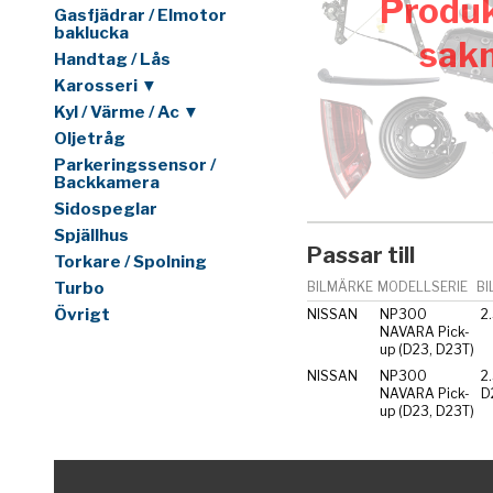
Produk
Gasfjädrar / Elmotor
baklucka
sak
Handtag / Lås
Karosseri ▼
Kyl / Värme / Ac ▼
Oljetråg
Parkeringssensor /
Backkamera
Sidospeglar
Spjällhus
Passar till
Torkare / Spolning
Turbo
BILMÄRKE
MODELLSERIE
BI
Övrigt
NISSAN
NP300
2
NAVARA Pick-
up (D23, D23T)
NISSAN
NP300
2
NAVARA Pick-
D
up (D23, D23T)