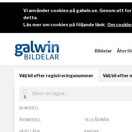
Vi använder cookies på galwin.se. Genom att f
detta.
Läs mer om cookies på följande länk:
Om cookies
Bildelar
Återfö
Välj bil efter registreringsnummer
Välj bil efter
BILMODELL
ÅRSMODELL
TILLV. ÅR/MÅN
VÄXELLÅDA
KAROSS