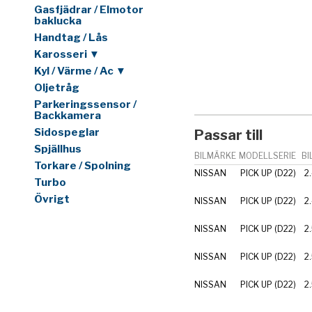
Gasfjädrar / Elmotor
baklucka
Handtag / Lås
Karosseri ▼
Kyl / Värme / Ac ▼
Oljetråg
Parkeringssensor /
Backkamera
Sidospeglar
Passar till
Spjällhus
BILMÄRKE
MODELLSERIE
BI
Torkare / Spolning
NISSAN
PICK UP (D22)
2.
Turbo
Övrigt
NISSAN
PICK UP (D22)
2
NISSAN
PICK UP (D22)
2
NISSAN
PICK UP (D22)
2
NISSAN
PICK UP (D22)
2