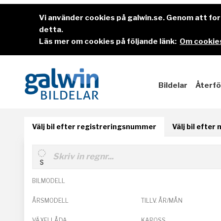
Vi använder cookies på galwin.se. Genom att f
detta.
Läs mer om cookies på följande länk:
Om cookies
Bildelar
Återfö
Välj bil efter registreringsnummer
Välj bil efter
BILMODELL
ÅRSMODELL
TILLV. ÅR/MÅN
VÄXELLÅDA
KAROSS