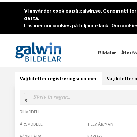
Vi använder cookies på galwin.se. Genom att f
detta.
Läs mer om cookies på följande länk:
Om cookies
Bildelar
Återfö
Välj bil efter registreringsnummer
Välj bil efter
BILMODELL
ÅRSMODELL
TILLV. ÅR/MÅN
VÄXELLÅDA
KAROSS