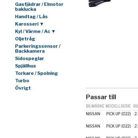
Gasfjädrar / Elmotor
baklucka
Handtag / Lås
Karosseri ▼
Kyl / Värme / Ac ▼
Oljetråg
Parkeringssensor /
Backkamera
Sidospeglar
Spjällhus
Torkare / Spolning
Turbo
Övrigt
Passar till
BILMÄRKE
MODELLSERIE
BI
NISSAN
PICK UP (D22)
2
NISSAN
PICK UP (D22)
2