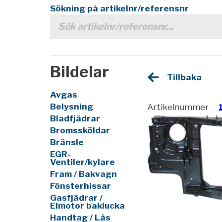
Sökning på artikelnr/referensnr
Bildelar
Tillbaka
Avgas
Belysning
Artikelnummer
Bladfjädrar
Bromssköldar
Bränsle
EGR-
Ventiler/kylare
Fram / Bakvagn
Fönsterhissar
Gasfjädrar /
Elmotor baklucka
Handtag / Lås