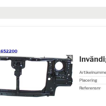
1652200
Invändi
Artikelnumm
Placering
Referensnr