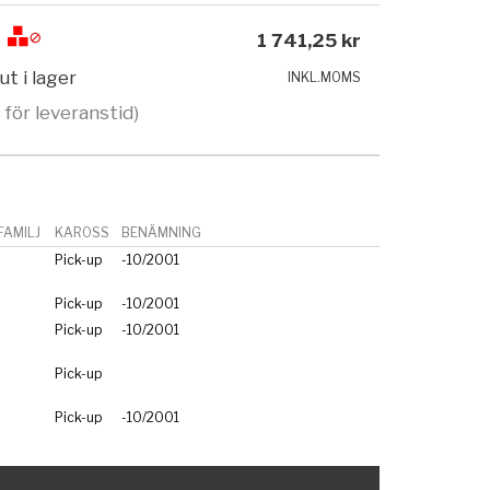
1 741,25 kr
ut i lager
INKL.MOMS
 för leveranstid)
AMILJ
KAROSS
BENÄMNING
Pick-up
-10/2001
Pick-up
-10/2001
Pick-up
-10/2001
Pick-up
Pick-up
-10/2001