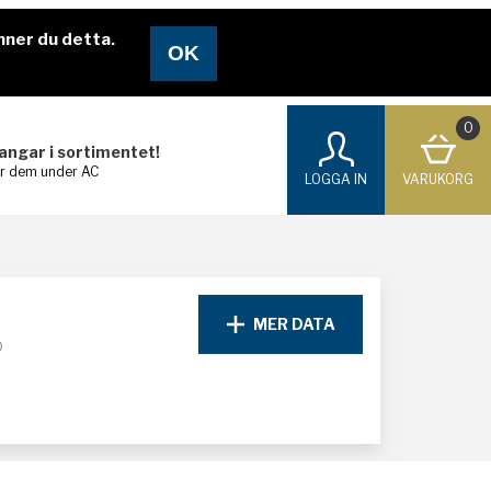
nner du detta.
0
langar i sortimentet!
ar dem under AC
LOGGA IN
VARUKORG
MER DATA
D