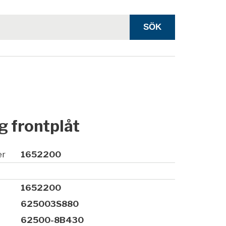
g frontplåt
er
1652200
1652200
625003S880
62500-8B430