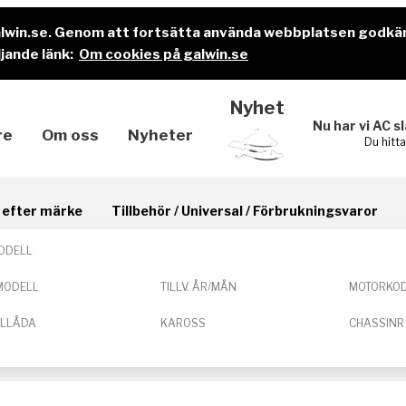
alwin.se. Genom att fortsätta använda webbplatsen godkä
jande länk:
Om cookies på galwin.se
Nyhet
Nu har vi AC s
re
Om oss
Nyheter
Du hitt
il efter märke
Tillbehör / Universal / Förbrukningsvaror
ODELL
MODELL
TILLV. ÅR/MÅN
MOTORKO
ELLÅDA
KAROSS
CHASSINR