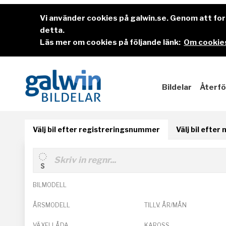
Vi använder cookies på galwin.se. Genom att f
detta.
Läs mer om cookies på följande länk:
Om cookies
Bildelar
Återfö
Välj bil efter registreringsnummer
Välj bil efter
BILMODELL
ÅRSMODELL
TILLV. ÅR/MÅN
VÄXELLÅDA
KAROSS