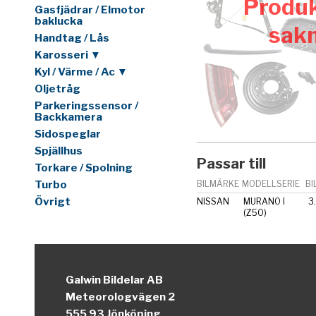
Produk
Gasfjädrar / Elmotor
baklucka
sak
Handtag / Lås
Karosseri ▼
Kyl / Värme / Ac ▼
Oljetråg
Parkeringssensor /
Backkamera
Sidospeglar
Spjällhus
Passar till
Torkare / Spolning
Turbo
BILMÄRKE
MODELLSERIE
BI
Övrigt
NISSAN
MURANO I
3
(Z50)
Galwin Bildelar AB
Meteorologvägen 2
555 93 Jönköping