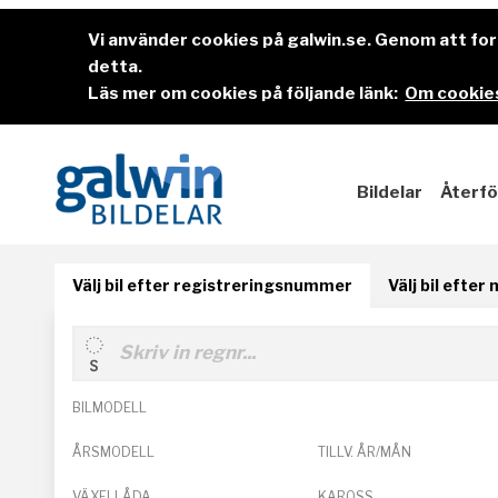
Vi använder cookies på galwin.se. Genom att f
detta.
Läs mer om cookies på följande länk:
Om cookies
Bildelar
Återfö
Välj bil efter registreringsnummer
Välj bil efter
BILMODELL
ÅRSMODELL
TILLV. ÅR/MÅN
VÄXELLÅDA
KAROSS