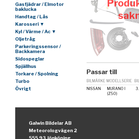
Produk
Gasfjädrar / Elmotor
baklucka
sak
Handtag / Lås
Karosseri ▼
Kyl / Värme / Ac ▼
Oljetråg
Parkeringssensor /
Backkamera
Sidospeglar
Spjällhus
Passar till
Torkare / Spolning
Turbo
BILMÄRKE
MODELLSERIE
BI
Övrigt
NISSAN
MURANO I
3
(Z50)
Galwin Bildelar AB
Meteorologvägen 2
555 93 Jönköping