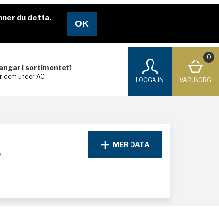
nner du detta.
0
langar i sortimentet!
ar dem under AC
LOGGA IN
VARUKORG
MER DATA
D