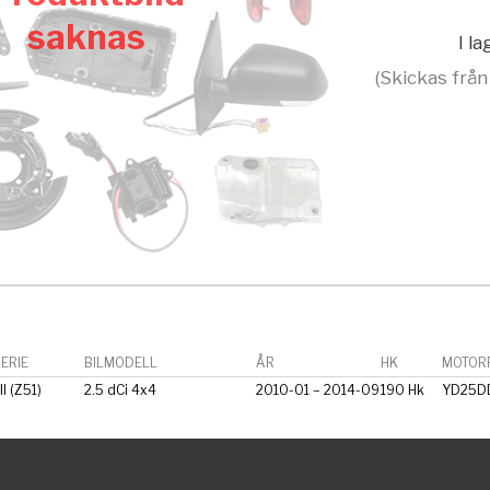
saknas
I l
(Skickas från
ERIE
BILMODELL
ÅR
HK
MOTORF
I (Z51)
2.5 dCi 4x4
2010-01 – 2014-09
190 Hk
YD25DD