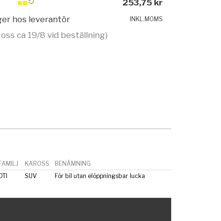
253,75 kr
ager hos leverantör
INKL.MOMS
 oss ca 19/8 vid beställning)
AMILJ
KAROSS
BENÄMNING
TI
SUV
För bil utan elöppningsbar lucka