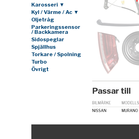
Karosseri ▼
Kyl / Värme / Ac ▼
Oljetråg
Parkeringssensor
/ Backkamera
Sidospeglar
Spjällhus
Torkare / Spolning
Turbo
Övrigt
Passar till
BILMÄRKE
MODELLS
NISSAN
MURANO I