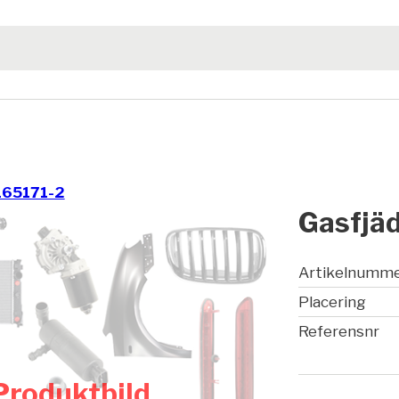
165171-2
Gasfjäd
Artikelnumm
Placering
Referensnr
Produktbild