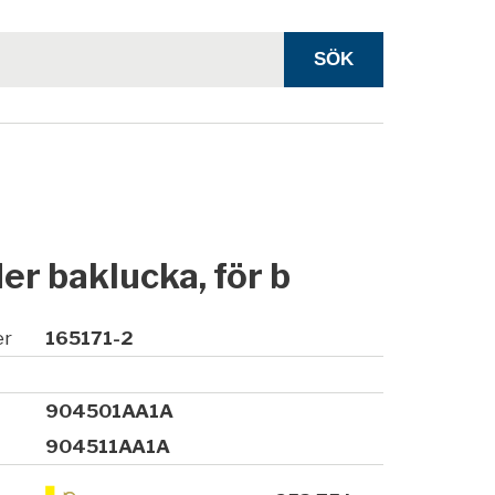
er baklucka, för b
er
165171-2
904501AA1A
904511AA1A