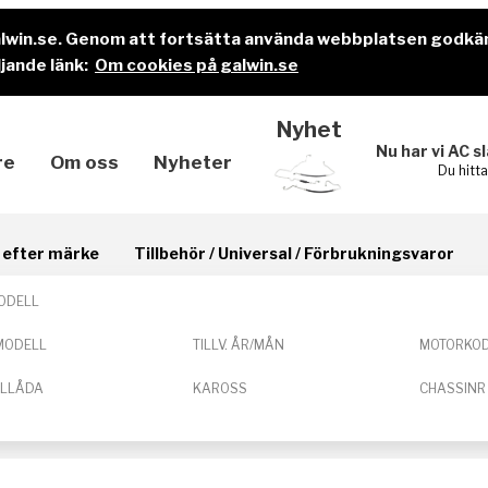
alwin.se. Genom att fortsätta använda webbplatsen godkä
jande länk:
Om cookies på galwin.se
Nyhet
Nu har vi AC s
re
Om oss
Nyheter
Du hitt
il efter märke
Tillbehör / Universal / Förbrukningsvaror
ODELL
MODELL
TILLV. ÅR/MÅN
MOTORKO
ELLÅDA
KAROSS
CHASSINR