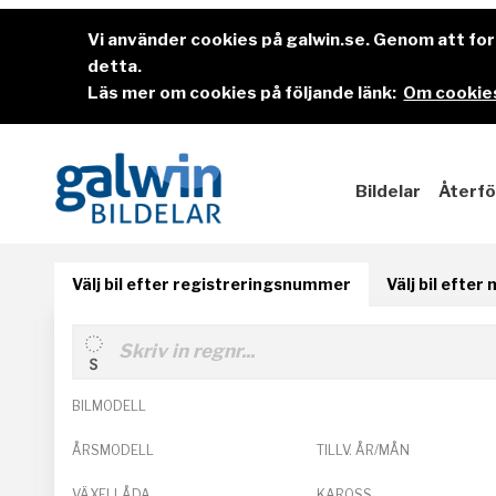
Vi använder cookies på galwin.se. Genom att f
detta.
Läs mer om cookies på följande länk:
Om cookies
Bildelar
Återfö
Välj bil efter registreringsnummer
Välj bil efter
BILMODELL
ÅRSMODELL
TILLV. ÅR/MÅN
VÄXELLÅDA
KAROSS