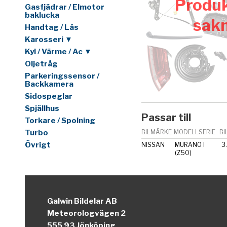
Produk
Gasfjädrar / Elmotor
baklucka
sak
Handtag / Lås
Karosseri ▼
Kyl / Värme / Ac ▼
Oljetråg
Parkeringssensor /
Backkamera
Sidospeglar
Spjällhus
Passar till
Torkare / Spolning
Turbo
BILMÄRKE
MODELLSERIE
BI
Övrigt
NISSAN
MURANO I
3
(Z50)
Galwin Bildelar AB
Meteorologvägen 2
555 93 Jönköping