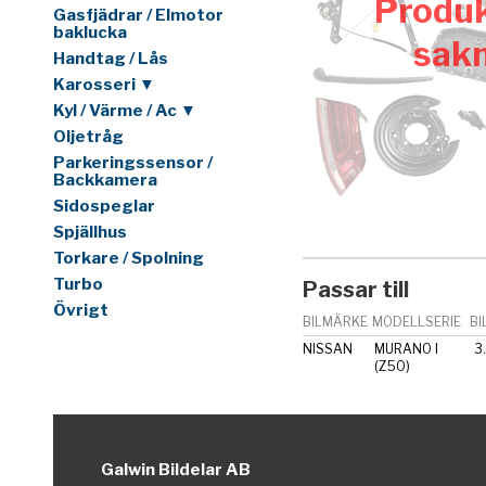
Produk
Gasfjädrar / Elmotor
baklucka
sak
Handtag / Lås
Karosseri ▼
Kyl / Värme / Ac ▼
Oljetråg
Parkeringssensor /
Backkamera
Sidospeglar
Spjällhus
Torkare / Spolning
Turbo
Passar till
Övrigt
BILMÄRKE
MODELLSERIE
BI
NISSAN
MURANO I
3
(Z50)
Galwin Bildelar AB