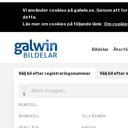
Vi använder cookies på galwin.se. Genom att f
detta.
Läs mer om cookies på följande länk:
Om cookies
Bildelar
Återfö
Välj bil efter registreringsnummer
Välj bil efter
BILMODELL
ÅRSMODELL
TILLV. ÅR/MÅN
VÄXELLÅDA
KAROSS