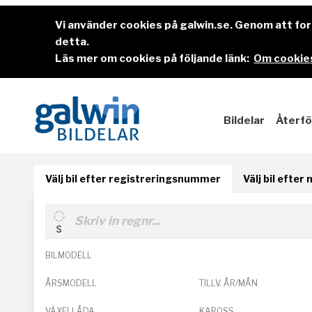
Vi använder cookies på galwin.se. Genom att f
detta.
Läs mer om cookies på följande länk:
Om cookies
Bildelar
Återfö
Välj bil efter registreringsnummer
Välj bil efter
BILMODELL
ÅRSMODELL
TILLV. ÅR/MÅN
VÄXELLÅDA
KAROSS