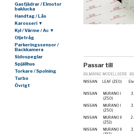
Gasfjädrar / Elmotor
baklucka
Handtag / Lås
Karosseri ▼
Kyl / Värme / Ac ▼
Oljetråg
Parkeringssensor /
Backkamera
Sidospeglar
Spjällhus
Passar till
Torkare / Spolning
BILMÄRKE
MODELLSERIE
BI
Turbo
NISSAN
LEAF (ZE0)
Ele
Övrigt
NISSAN
MURANO I
3
(Z50)
NISSAN
MURANO I
3
(Z50)
NISSAN
MURANO II
2
(Z51)
NISSAN
MURANO II
3