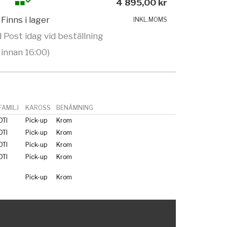
4 895,00 kr
Finns i lager
INKL.MOMS
 Post idag vid beställning
innan 16:00)
AMILJ
KAROSS
BENÄMNING
TI
Pick-up
Krom
TI
Pick-up
Krom
TI
Pick-up
Krom
TI
Pick-up
Krom
Pick-up
Krom