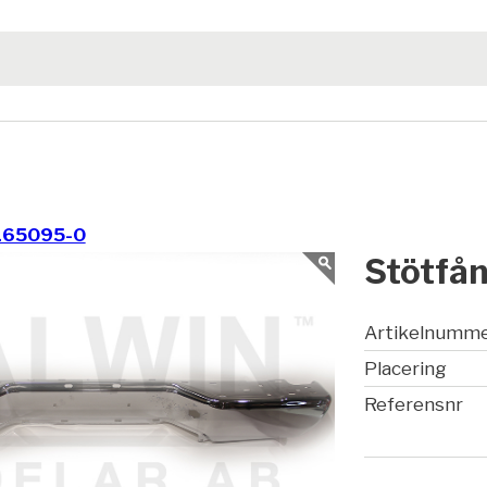
165095-0
Stötfå
Artikelnumm
Placering
Referensnr