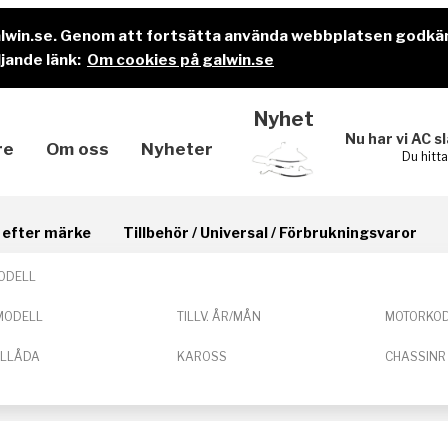
alwin.se. Genom att fortsätta använda webbplatsen godkä
jande länk:
Om cookies på galwin.se
Nyhet
Nu har vi AC s
re
Om oss
Nyheter
Du hitt
il efter märke
Tillbehör / Universal / Förbrukningsvaror
ODELL
MODELL
TILLV. ÅR/MÅN
MOTORKO
ELLÅDA
KAROSS
CHASSINR