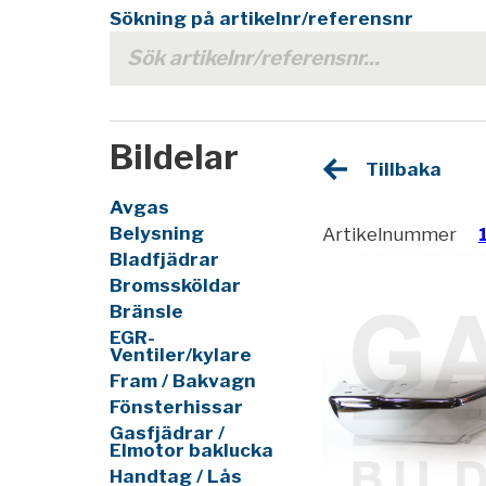
Sökning på artikelnr/referensnr
Bildelar
Tillbaka
Avgas
Belysning
Artikelnummer
Bladfjädrar
Bromssköldar
Bränsle
EGR-
Ventiler/kylare
Fram / Bakvagn
Fönsterhissar
Gasfjädrar /
Elmotor baklucka
Handtag / Lås