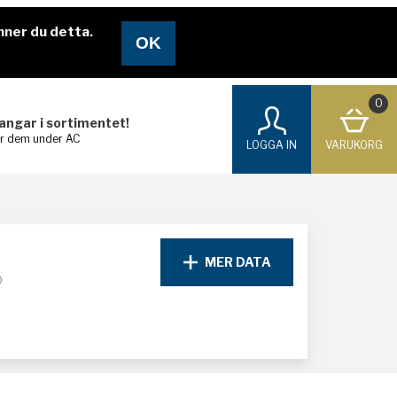
nner du detta.
0
langar i sortimentet!
ar dem under AC
LOGGA IN
VARUKORG
MER DATA
D