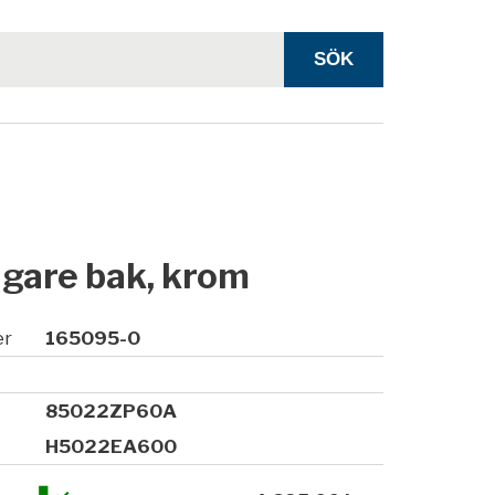
ngare bak, krom
er
165095-0
85022ZP60A
H5022EA600