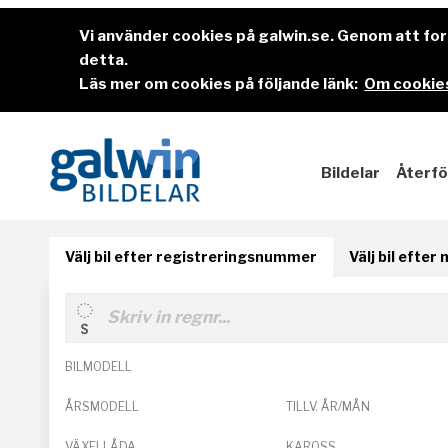
Vi använder cookies på galwin.se. Genom att f
detta.
Läs mer om cookies på följande länk:
Om cookies
Bildelar
Återfö
Välj bil efter registreringsnummer
Välj bil efter
BILMODELL
ÅRSMODELL
TILLV. ÅR/MÅN
VÄXELLÅDA
KAROSS