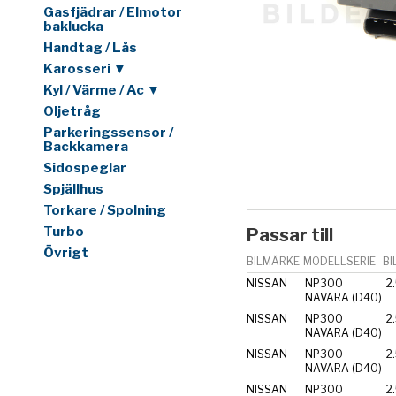
Gasfjädrar / Elmotor
baklucka
Handtag / Lås
Karosseri ▼
Kyl / Värme / Ac ▼
Oljetråg
Parkeringssensor /
Backkamera
Sidospeglar
Spjällhus
Torkare / Spolning
Turbo
Passar till
Övrigt
BILMÄRKE
MODELLSERIE
BI
NISSAN
NP300
2
NAVARA (D40)
NISSAN
NP300
2
NAVARA (D40)
NISSAN
NP300
2
NAVARA (D40)
NISSAN
NP300
2