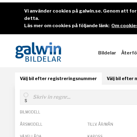
Vi använder cookies på galwin.se. Genom att f
detta.
Läs mer om cookies på följande länk:
Om cookies
Bildelar
Återfö
Välj bil efter registreringsnummer
Välj bil efter
BILMODELL
ÅRSMODELL
TILLV. ÅR/MÅN
VÄXELLÅDA
KAROSS