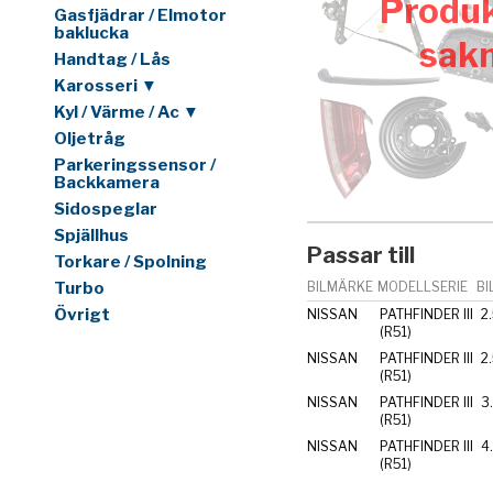
Produk
Gasfjädrar / Elmotor
baklucka
sak
Handtag / Lås
Karosseri ▼
Kyl / Värme / Ac ▼
Oljetråg
Parkeringssensor /
Backkamera
Sidospeglar
Spjällhus
Passar till
Torkare / Spolning
Turbo
BILMÄRKE
MODELLSERIE
BI
Övrigt
NISSAN
PATHFINDER III
2
(R51)
NISSAN
PATHFINDER III
2
(R51)
NISSAN
PATHFINDER III
3
(R51)
NISSAN
PATHFINDER III
4
(R51)