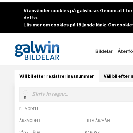
Vi använder cookies på galwin.se. Genom att f
detta.
Läs mer om cookies på följande länk:
Om cookies
Bildelar
Återfö
Välj bil efter registreringsnummer
Välj bil efter
BILMODELL
ÅRSMODELL
TILLV. ÅR/MÅN
VÄXELLÅDA
KAROSS