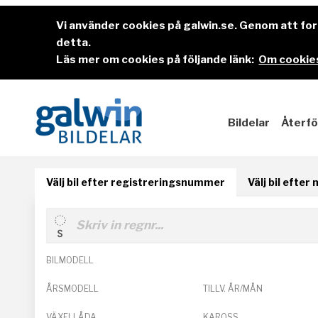
Vi använder cookies på galwin.se. Genom att f
detta.
Läs mer om cookies på följande länk:
Om cookies
Bildelar
Återfö
Välj bil efter registreringsnummer
Välj bil efter
BILMODELL
ÅRSMODELL
TILLV. ÅR/MÅN
VÄXELLÅDA
KAROSS