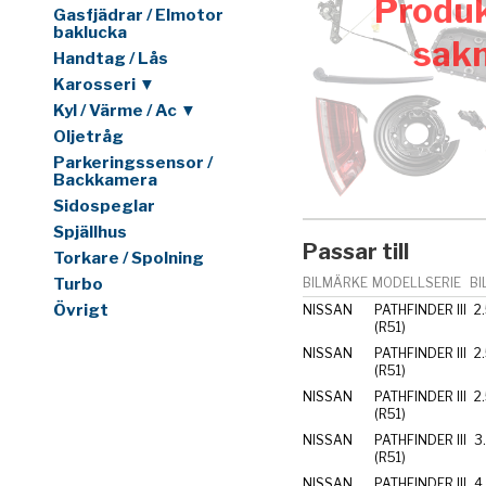
Produk
Gasfjädrar / Elmotor
baklucka
sak
Handtag / Lås
Karosseri ▼
Kyl / Värme / Ac ▼
Oljetråg
Parkeringssensor /
Backkamera
Sidospeglar
Spjällhus
Passar till
Torkare / Spolning
Turbo
BILMÄRKE
MODELLSERIE
BI
Övrigt
NISSAN
PATHFINDER III
2
(R51)
NISSAN
PATHFINDER III
2
(R51)
NISSAN
PATHFINDER III
2
(R51)
NISSAN
PATHFINDER III
3
(R51)
NISSAN
PATHFINDER III
4