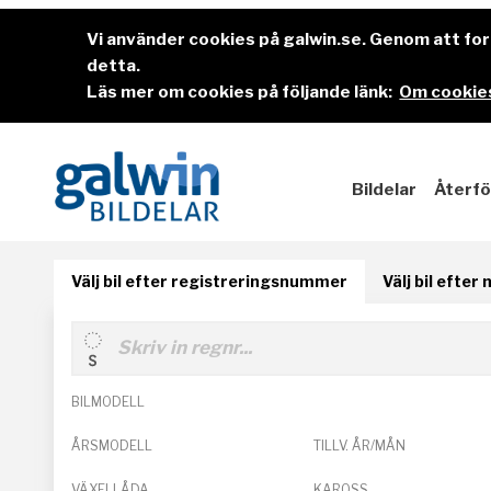
Vi använder cookies på galwin.se. Genom att f
detta.
Läs mer om cookies på följande länk:
Om cookies
Bildelar
Återfö
Välj bil efter registreringsnummer
Välj bil efter
BILMODELL
ÅRSMODELL
TILLV. ÅR/MÅN
VÄXELLÅDA
KAROSS