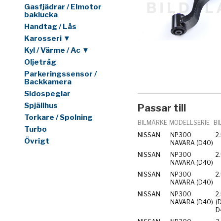
Gasfjädrar / Elmotor
baklucka
Handtag / Lås
Karosseri ▼
Kyl / Värme / Ac ▼
Oljetråg
Parkeringssensor /
Backkamera
Sidospeglar
Spjällhus
Passar till
Torkare / Spolning
BILMÄRKE
MODELLSERIE
BI
Turbo
NISSAN
NP300
2
Övrigt
NAVARA (D40)
NISSAN
NP300
2
NAVARA (D40)
NISSAN
NP300
2
NAVARA (D40)
NISSAN
NP300
2
NAVARA (D40)
(D