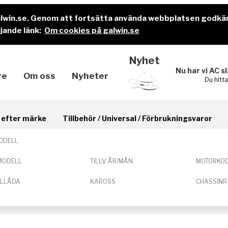
alwin.se. Genom att fortsätta använda webbplatsen godkä
jande länk:
Om cookies på galwin.se
Nyhet
Nu har vi AC s
re
Om oss
Nyheter
Du hitt
il efter märke
Tillbehör / Universal / Förbrukningsvaror
ODELL
MODELL
TILLV. ÅR/MÅN
MOTORKO
ELLÅDA
KAROSS
CHASSINR