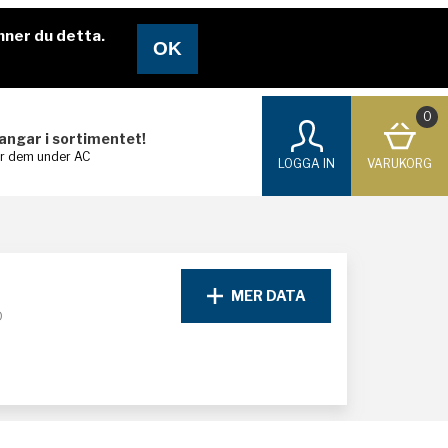
nner du detta.
0
langar i sortimentet!
ar dem under AC
LOGGA IN
VARUKORG
MER DATA
D