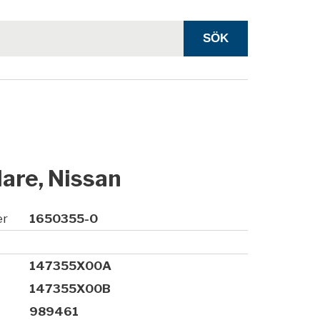
are, Nissan
er
1650355-0
147355X00A
147355X00B
989461