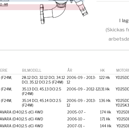
I la
(Skickas f
arbetsda
ERIE
BILMODELL
ÅR
HK
MOTORF
(F24M,
28.12 DCI, 32.12 DCI, 34.12
2006-09 – 2013-
122 Hk
YD25DD
DCI, 35.12 DCI 2.5 (F24M)
12
(F24M,
35.13 DCI, 45.13 DCI 2.5
2006-09 – 2012-12
131 Hk
YD25DD
(F24M)
(F24M,
35.14 DCI, 45.14 DCI 2.5
2006-09 – 2013-
136 Hk
YD25DD
(F24M)
12
YD25K3
AVARA (D40)
2.5 dCi 4WD
2005-07 –
174 Hk
YD25DD
AVARA (D40)
2.5 dCi 4WD
2006-10 –
171 Hk
YD25DD
AVARA (D40)
2.5 dCi 4WD
2007-01 –
144 Hk
YD25DD