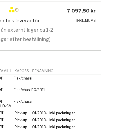
7 097,50 kr
ger hos leverantör
INKL.MOMS
rån externt lager ca 1-2
gar efter beställning)
AMILJ
KAROSS
BENÄMNING
TI
Flak/chassi
TI
Flak/chassi
10/2011-
TI,
Flak/chassi
LD-5MI
TI
Pick-up
01/2010-, inkl packningar
TI
Pick-up
01/2010-, inkl packningar
TI
Pick-up
01/2010-, inkl packningar