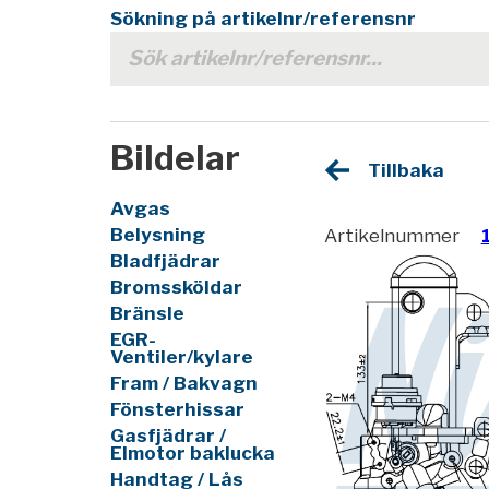
Sökning på artikelnr/referensnr
Bildelar
Tillbaka
Avgas
Belysning
Artikelnummer
Bladfjädrar
Bromssköldar
Bränsle
EGR-
Ventiler/kylare
Fram / Bakvagn
Fönsterhissar
Gasfjädrar /
Elmotor baklucka
Handtag / Lås