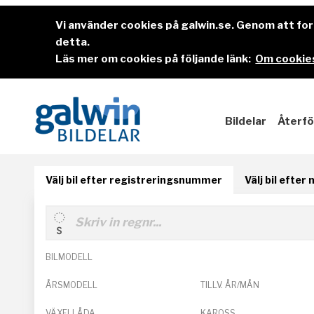
Vi använder cookies på galwin.se. Genom att f
detta.
Läs mer om cookies på följande länk:
Om cookies
Bildelar
Återfö
Välj bil efter registreringsnummer
Välj bil efter
BILMODELL
ÅRSMODELL
TILLV. ÅR/MÅN
VÄXELLÅDA
KAROSS