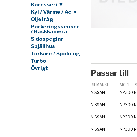
Karosseri ▼
Kyl / Värme / Ac ▼
Oljetråg
Parkeringssensor
/ Backkamera
Sidospeglar
Spjällhus
Torkare / Spolning
Turbo
Övrigt
Passar till
BILMÄRKE
MODELLS
NISSAN
NP300 N
NISSAN
NP300 N
NISSAN
NP300 N
NISSAN
NP300 N