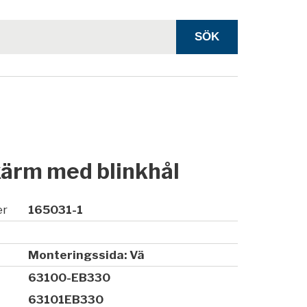
ärm med blinkhål
er
165031-1
Monteringssida: Vä
63100-EB330
63101EB330