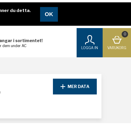
nner du detta.
0
langar i sortimentet!
ar dem under AC
LOGGA IN
VARUKORG
MER DATA
D