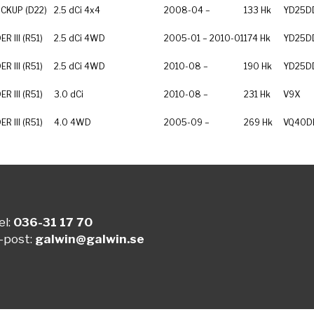
CKUP (D22)
2.5 dCi 4x4
2008-04 –
133 Hk
YD25DD
R III (R51)
2.5 dCi 4WD
2005-01 – 2010-01
174 Hk
YD25DD
R III (R51)
2.5 dCi 4WD
2010-08 –
190 Hk
YD25DD
R III (R51)
3.0 dCi
2010-08 –
231 Hk
V9X
R III (R51)
4.0 4WD
2005-09 –
269 Hk
VQ40D
el:
036-31 17 70
-post:
galwin@galwin.se