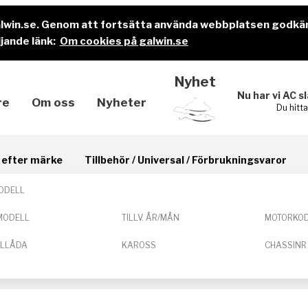
alwin.se. Genom att fortsätta använda webbplatsen godkä
jande länk:
Om cookies på galwin.se
Nyhet
Nu har vi AC s
re
Om oss
Nyheter
Du hitt
il efter märke
Tillbehör / Universal / Förbrukningsvaror
ODELL
MODELL
TILLV. ÅR/MÅN
MOTORKO
ELLÅDA
KAROSS
CHASSINR