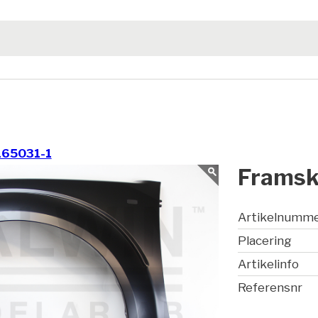
165031-1
Framsk
Artikelnumm
Placering
Artikelinfo
Referensnr