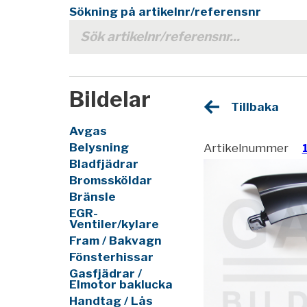
Sökning på artikelnr/referensnr
Bildelar
Tillbaka
Avgas
Belysning
Artikelnummer
Bladfjädrar
Bromssköldar
Bränsle
EGR-
Ventiler/kylare
Fram / Bakvagn
Fönsterhissar
Gasfjädrar /
Elmotor baklucka
Handtag / Lås