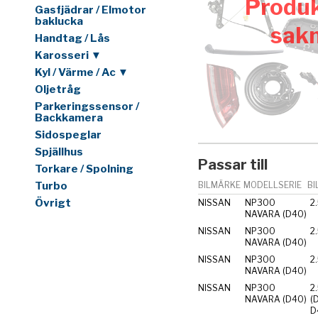
Produk
Gasfjädrar / Elmotor
baklucka
sak
Handtag / Lås
Karosseri ▼
Kyl / Värme / Ac ▼
Oljetråg
Parkeringssensor /
Backkamera
Sidospeglar
Spjällhus
Passar till
Torkare / Spolning
Turbo
BILMÄRKE
MODELLSERIE
BI
Övrigt
NISSAN
NP300
2
NAVARA (D40)
NISSAN
NP300
2
NAVARA (D40)
NISSAN
NP300
2
NAVARA (D40)
NISSAN
NP300
2
NAVARA (D40)
(D