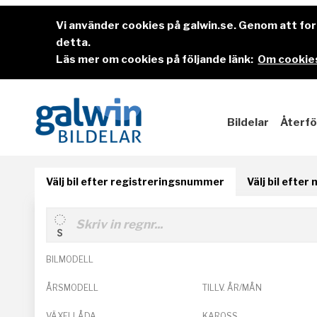
Vi använder cookies på galwin.se. Genom att f
detta.
Läs mer om cookies på följande länk:
Om cookies
Bildelar
Återfö
Välj bil efter registreringsnummer
Välj bil efter
BILMODELL
ÅRSMODELL
TILLV. ÅR/MÅN
VÄXELLÅDA
KAROSS