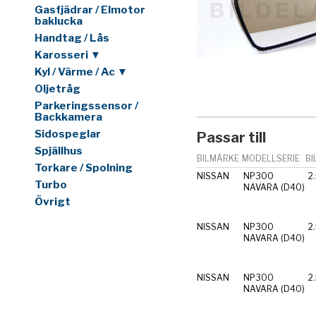
Gasfjädrar / Elmotor
baklucka
Handtag / Lås
Karosseri ▼
Kyl / Värme / Ac ▼
Oljetråg
Parkeringssensor /
Backkamera
Sidospeglar
Passar till
Spjällhus
BILMÄRKE
MODELLSERIE
BI
Torkare / Spolning
NISSAN
NP300
2
Turbo
NAVARA (D40)
Övrigt
NISSAN
NP300
2
NAVARA (D40)
NISSAN
NP300
2
NAVARA (D40)