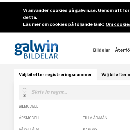
Vi använder cookies på galwin.se. Genom att f
detta.
Läs mer om cookies på följande länk:
Om cookies
Bildelar
Återfö
Välj bil efter registreringsnummer
Välj bil efter
BILMODELL
ÅRSMODELL
TILLV. ÅR/MÅN
VÄXELLÅDA
KAROSS