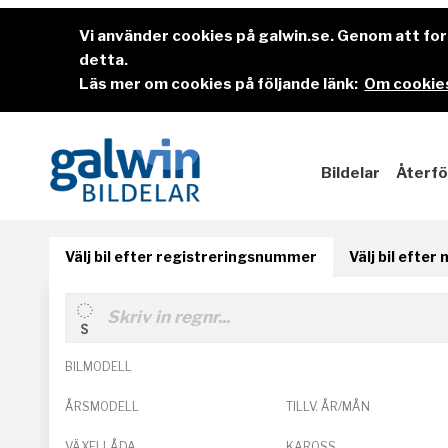
Vi använder cookies på galwin.se. Genom att f
detta.
Läs mer om cookies på följande länk:
Om cookies
Bildelar
Återfö
Välj bil efter registreringsnummer
Välj bil efter
BILMODELL
ÅRSMODELL
TILLV. ÅR/MÅN
VÄXELLÅDA
KAROSS