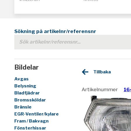
Sökning på artikelnr/referensnr
Bildelar
Tillbaka
Avgas
Belysning
Artikelnummer
16
Bladfjädrar
Bromssköldar
Bränsle
EGR-Ventiler/kylare
Fram / Bakvagn
Fönsterhissar