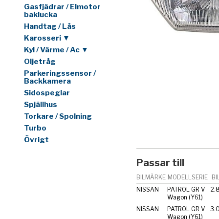
Gasfjädrar / Elmotor
baklucka
Handtag / Lås
Karosseri ▼
Kyl / Värme / Ac ▼
Oljetråg
Parkeringssensor /
Backkamera
Sidospeglar
Spjällhus
Torkare / Spolning
Turbo
Övrigt
Passar till
BILMÄRKE
MODELLSERIE
BI
NISSAN
PATROL GR V
2.
Wagon (Y61)
NISSAN
PATROL GR V
3.0
Wagon (Y61)