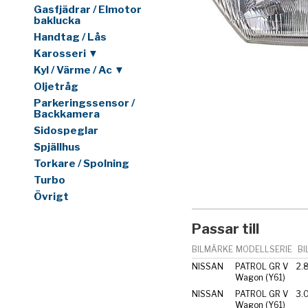
Gasfjädrar / Elmotor
baklucka
Handtag / Lås
Karosseri ▼
Kyl / Värme / Ac ▼
Oljetråg
Parkeringssensor /
Backkamera
Sidospeglar
Spjällhus
Torkare / Spolning
Turbo
Övrigt
Passar till
BILMÄRKE
MODELLSERIE
BI
NISSAN
PATROL GR V
2.
Wagon (Y61)
NISSAN
PATROL GR V
3.0
Wagon (Y61)