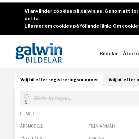
Vi använder cookies på galwin.se. Genom att f
detta.
Läs mer om cookies på följande länk:
Om cookies
Bildelar
Återfö
Välj bil efter registreringsnummer
Välj bil efter
BILMODELL
ÅRSMODELL
TILLV. ÅR/MÅN
VÄXELLÅDA
KAROSS