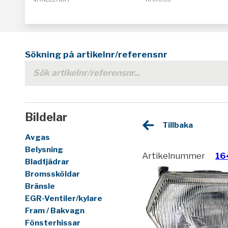
Sökning på artikelnr/referensnr
Bildelar
Tillbaka
Avgas
Belysning
Artikelnummer
16
Bladfjädrar
Bromssköldar
Bränsle
EGR-Ventiler/kylare
Fram / Bakvagn
Fönsterhissar