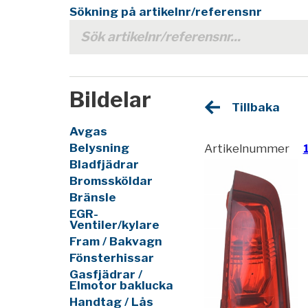
Sökning på artikelnr/referensnr
Bildelar
Tillbaka
Avgas
Belysning
Artikelnummer
Bladfjädrar
Bromssköldar
Bränsle
EGR-
Ventiler/kylare
Fram / Bakvagn
Fönsterhissar
Gasfjädrar /
Elmotor baklucka
Handtag / Lås