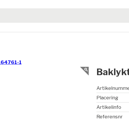
164761-1
Baklykt
Artikelnumm
Placering
Artikelinfo
Referensnr