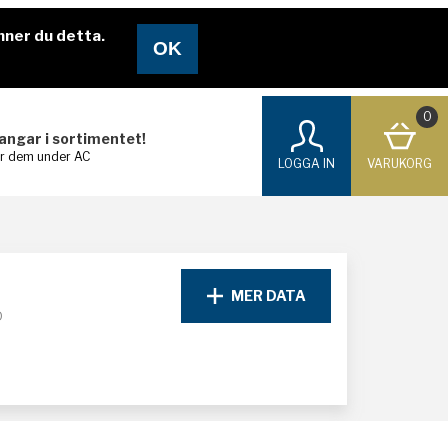
nner du detta.
0
langar i sortimentet!
ar dem under AC
LOGGA IN
VARUKORG
MER DATA
D