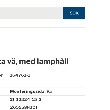
a vä, med lamphåll
er
164761-1
Monteringssida: Vä
11-12324-15-2
265558H301