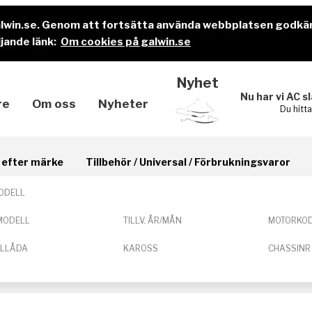
alwin.se. Genom att fortsätta använda webbplatsen godkä
jande länk:
Om cookies på galwin.se
Nyhet
Nu har vi AC s
re
Om oss
Nyheter
Du hitt
il efter märke
Tillbehör / Universal / Förbrukningsvaror
ODELL
MODELL
TILLV. ÅR/MÅN
MOTORKO
ELLÅDA
KAROSS
CHASSINR