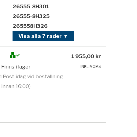
26555-8H301
26555-8H325
265558H326
Visa alla 7 rader ▼
1 955,00 kr
Finns i lager
INKL.MOMS
 Post idag vid beställning
innan 16:00)