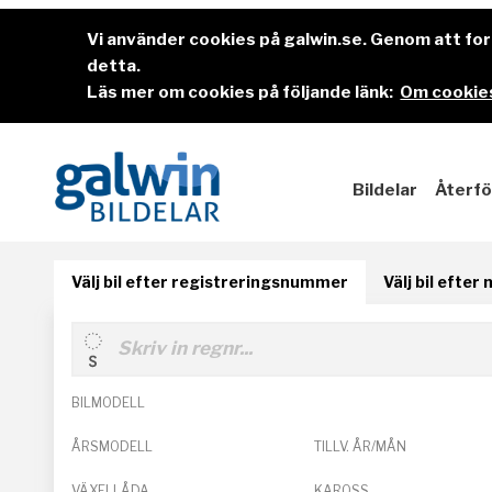
Vi använder cookies på galwin.se. Genom att f
detta.
Läs mer om cookies på följande länk:
Om cookies
Bildelar
Återfö
Välj bil efter registreringsnummer
Välj bil efter
BILMODELL
ÅRSMODELL
TILLV. ÅR/MÅN
VÄXELLÅDA
KAROSS