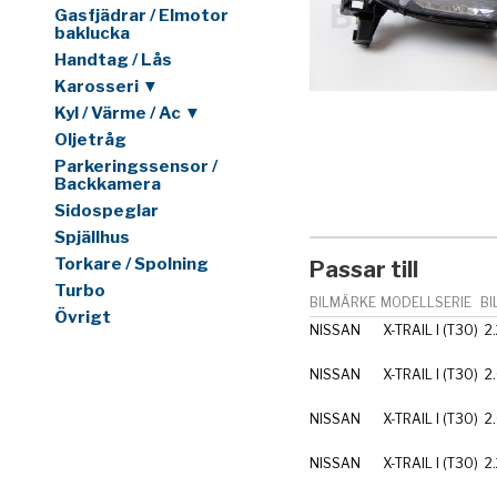
Gasfjädrar / Elmotor
baklucka
Handtag / Lås
Karosseri ▼
Kyl / Värme / Ac ▼
Oljetråg
Parkeringssensor /
Backkamera
Sidospeglar
Spjällhus
Torkare / Spolning
Passar till
Turbo
BILMÄRKE
MODELLSERIE
BI
Övrigt
NISSAN
X-TRAIL I (T30)
2
NISSAN
X-TRAIL I (T30)
2
NISSAN
X-TRAIL I (T30)
2
NISSAN
X-TRAIL I (T30)
2