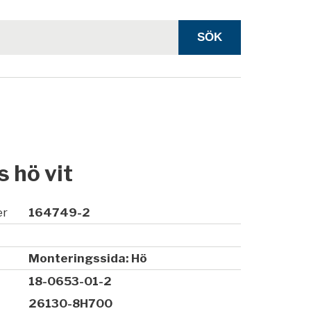
s hö vit
er
164749-2
Monteringssida: Hö
18-0653-01-2
26130-8H700