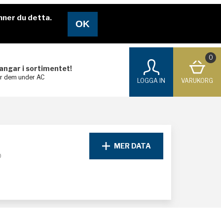
nner du detta.
0
langar i sortimentet!
ar dem under AC
LOGGA IN
VARUKORG
MER DATA
D