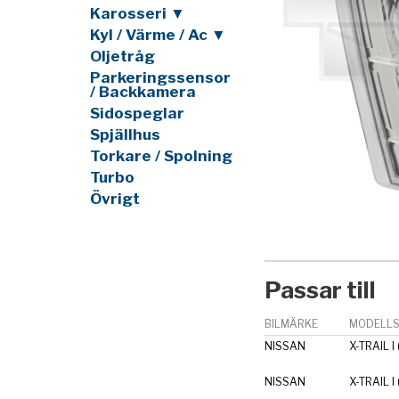
Karosseri ▼
Kyl / Värme / Ac ▼
Oljetråg
Parkeringssensor
/ Backkamera
Sidospeglar
Spjällhus
Torkare / Spolning
Turbo
Övrigt
Passar till
BILMÄRKE
MODELLS
NISSAN
X-TRAIL I
NISSAN
X-TRAIL I