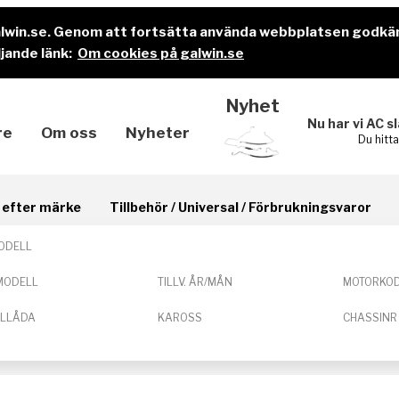
alwin.se. Genom att fortsätta använda webbplatsen godkä
jande länk:
Om cookies på galwin.se
Nyhet
Nu har vi AC s
re
Om oss
Nyheter
Du hitt
il efter märke
Tillbehör / Universal / Förbrukningsvaror
ODELL
MODELL
TILLV. ÅR/MÅN
MOTORKO
ELLÅDA
KAROSS
CHASSINR