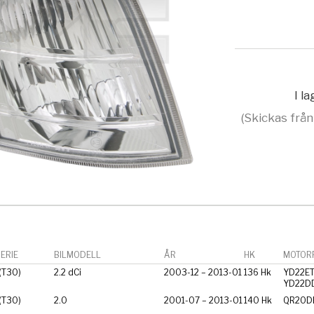
I l
(Skickas från
ERIE
BILMODELL
ÅR
HK
MOTORF
 (T30)
2.2 dCi
2003-12 – 2013-01
136 Hk
YD22ET
YD22DD
 (T30)
2.0
2001-07 – 2013-01
140 Hk
QR20D