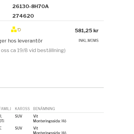
26130-8H70A
274620
581,25 kr
ager hos leverantör
INKL.MOMS
 oss ca 19/8 vid beställning)
AMILJ
KAROSS
BENÄMNING
I,
SUV
Vit
Ti
Monteringssida: Hö
E
SUV
Vit
Monteringssida: Hö