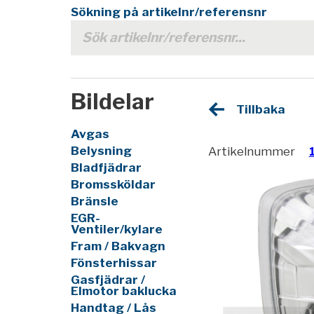
Sökning på artikelnr/referensnr
Bildelar
Tillbaka
Avgas
Belysning
Artikelnummer
Bladfjädrar
Bromssköldar
Bränsle
EGR-
Ventiler/kylare
Fram / Bakvagn
Fönsterhissar
Gasfjädrar /
Elmotor baklucka
Handtag / Lås