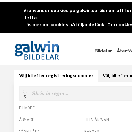
Vi använder cookies på galwin.se. Genom att f
detta.
Läs mer om cookies på följande länk:
Om cookies
Bildelar
Återfö
Välj bil efter registreringsnummer
Välj bil efter
BILMODELL
ÅRSMODELL
TILLV. ÅR/MÅN
VÄXELLÅDA
KAROSS