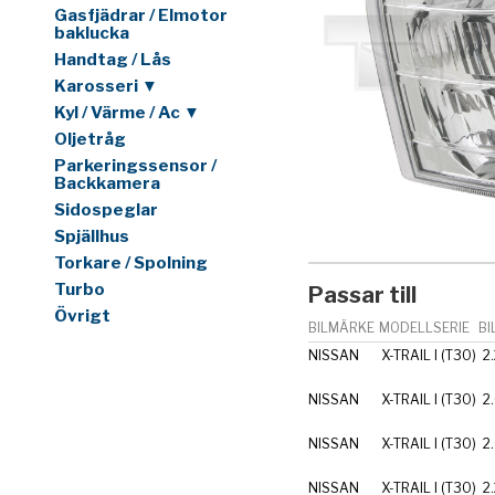
Gasfjädrar / Elmotor
baklucka
Handtag / Lås
Karosseri ▼
Kyl / Värme / Ac ▼
Oljetråg
Parkeringssensor /
Backkamera
Sidospeglar
Spjällhus
Torkare / Spolning
Turbo
Passar till
Övrigt
BILMÄRKE
MODELLSERIE
BI
NISSAN
X-TRAIL I (T30)
2
NISSAN
X-TRAIL I (T30)
2
NISSAN
X-TRAIL I (T30)
2
NISSAN
X-TRAIL I (T30)
2