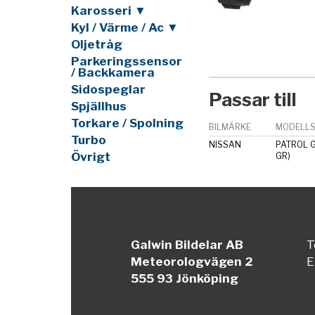
Karosseri ▼
Kyl / Värme / Ac ▼
Oljetråg
Parkeringssensor
/ Backkamera
Sidospeglar
Passar till
Spjällhus
Torkare / Spolning
BILMÄRKE
MODELLS
Turbo
NISSAN
PATROL G
Övrigt
GR)
Galwin Bildelar AB
T
Meteorologvägen 2
E
555 93 Jönköping