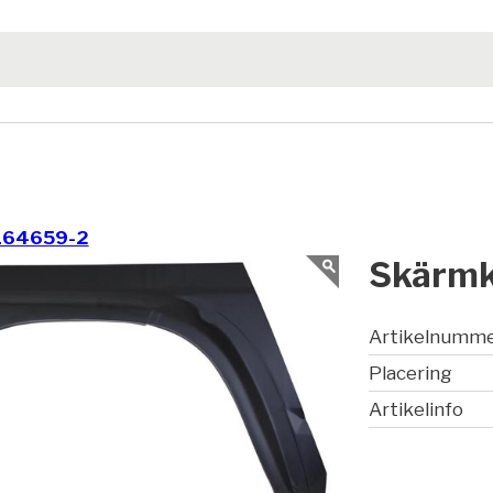
164659-2
Skärmka
Artikelnumm
Placering
Artikelinfo