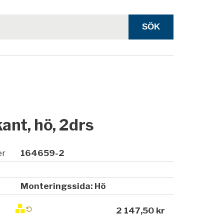
nt, hö, 2drs
er
164659-2
Monteringssida: Hö
2 147,50 kr