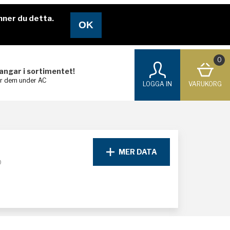
nner du detta.
0
langar i sortimentet!
ar dem under AC
LOGGA IN
VARUKORG
MER DATA
D