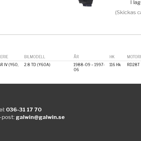
I la
(Skickas c
ERIE
BILMODELL
ÅR
HK
MOTORF
R IV (Y60,
2.8 TD (Y60A)
1988-09 – 1997-
116 Hk
RD28T
06
el:
036-31 17 70
-post:
galwin@galwin.se