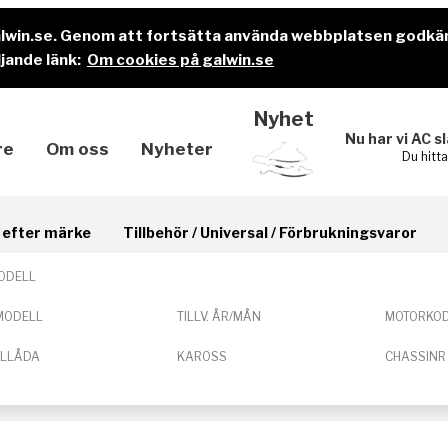
alwin.se. Genom att fortsätta använda webbplatsen godkä
jande länk:
Om cookies på galwin.se
Nyhet
Nu har vi AC s
re
Om oss
Nyheter
Du hitt
il efter märke
Tillbehör / Universal / Förbrukningsvaror
ODELL
MODELL
TILLV. ÅR/MÅN
MOTORKO
ELLÅDA
KAROSS
CHASSINR