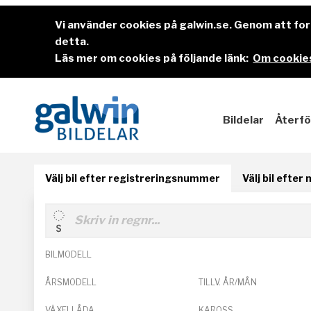
Vi använder cookies på galwin.se. Genom att f
detta.
Läs mer om cookies på följande länk:
Om cookies
Bildelar
Återfö
Välj bil efter registreringsnummer
Välj bil efter
BILMODELL
ÅRSMODELL
TILLV. ÅR/MÅN
VÄXELLÅDA
KAROSS