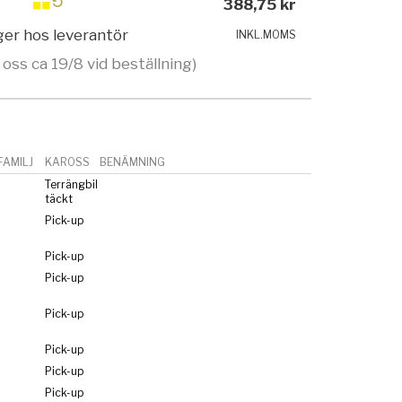
388,75 kr
ager hos leverantör
INKL.MOMS
 oss ca 19/8 vid beställning)
AMILJ
KAROSS
BENÄMNING
Terrängbil
täckt
Pick-up
Pick-up
Pick-up
Pick-up
Pick-up
Pick-up
Pick-up