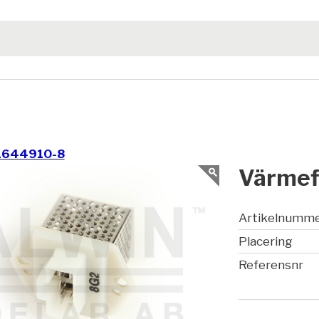
1644910-8
Värmef
Artikelnumm
Placering
Referensnr