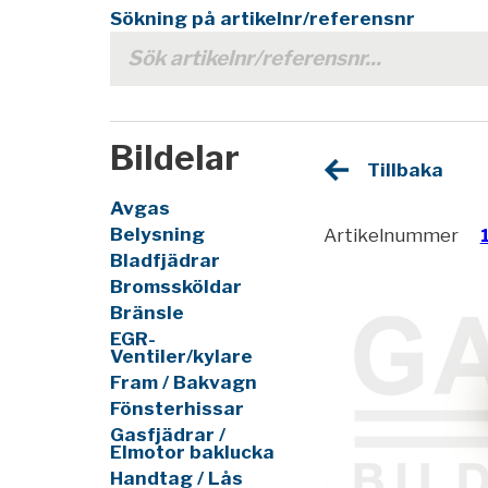
Sökning på artikelnr/referensnr
Bildelar
Tillbaka
Avgas
Belysning
Artikelnummer
Bladfjädrar
Bromssköldar
Bränsle
EGR-
Ventiler/kylare
Fram / Bakvagn
Fönsterhissar
Gasfjädrar /
Elmotor baklucka
Handtag / Lås