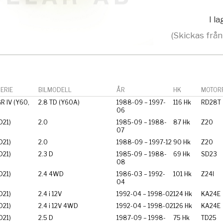
I l
(Skickas från
ERIE
BILMODELL
ÅR
HK
MOTORF
R IV (Y60,
2.8 TD (Y60A)
1988-09 – 1997-
116 Hk
RD28T
06
D21)
2.0
1985-09 – 1988-
87 Hk
Z20
07
D21)
2.0
1988-09 – 1997-12
90 Hk
Z20
D21)
2.3 D
1985-09 – 1988-
69 Hk
SD23
08
D21)
2.4 4WD
1986-03 – 1992-
101 Hk
Z24I
04
D21)
2.4 i 12V
1992-04 – 1998-02
124 Hk
KA24E
D21)
2.4 i 12V 4WD
1992-04 – 1998-02
126 Hk
KA24E
D21)
2.5 D
1987-09 – 1998-
75 Hk
TD25