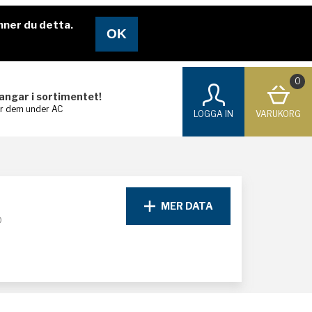
nner du detta.
0
langar i sortimentet!
ar dem under AC
LOGGA IN
VARUKORG
MER DATA
D