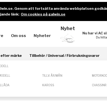
alwin.se. Genom att fortsätta använda webbplatsen godkä
jande länk:
Om cookies på galwin.se
Nyhet
Nu har vi AC s
re
Om oss
Nyheter
Du hitt
il efter märke
Tillbehör / Universal / Förbrukningsvaror
ODELL
MODELL
TILLV. ÅR/MÅN
MOTORKO
ELLÅDA
KAROSS
CHASSINR