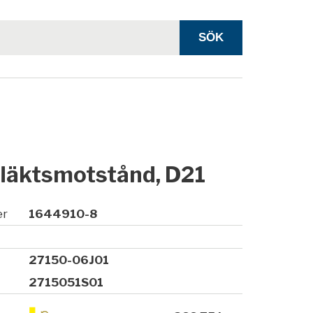
läktsmotstånd, D21
er
1644910-8
27150-06J01
2715051S01