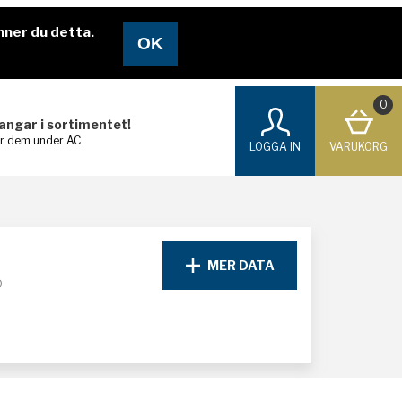
nner du detta.
0
langar i sortimentet!
ar dem under AC
LOGGA IN
VARUKORG
MER DATA
D