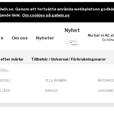
alwin.se. Genom att fortsätta använda webbplatsen godkä
jande länk:
Om cookies på galwin.se
Nyhet
Nu har vi AC s
re
Om oss
Nyheter
Du hitt
il efter märke
Tillbehör / Universal / Förbrukningsvaror
ODELL
MODELL
TILLV. ÅR/MÅN
MOTORKO
ELLÅDA
KAROSS
CHASSINR