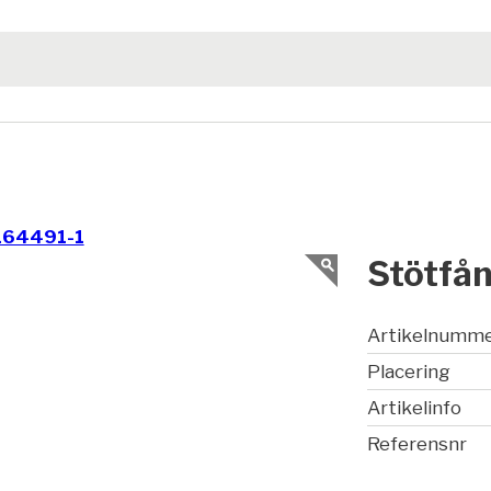
164491-1
Stötfån
Artikelnumm
Placering
Artikelinfo
Referensnr