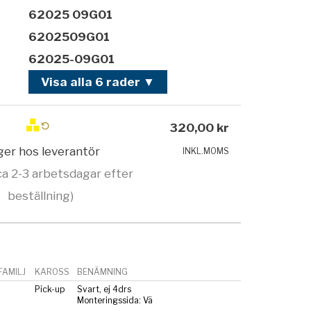
62025 09G01
6202509G01
62025-09G01
Visa alla 6 rader ▼
320,00 kr
ager hos leverantör
INKL.MOMS
ca 2-3 arbetsdagar efter
beställning)
AMILJ
KAROSS
BENÄMNING
Pick-up
Svart, ej 4drs
Monteringssida: Vä