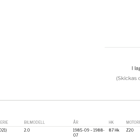
I l
(Skickas 
ERIE
BILMODELL
ÅR
HK
MOTORF
D21)
2.0
1985-09 – 1988-
87 Hk
Z20
07