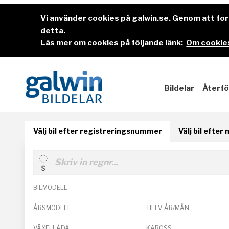
Vi använder cookies på galwin.se. Genom att f
detta.
Läs mer om cookies på följande länk:
Om cookies
Bildelar
Återfö
Välj bil efter registreringsnummer
Välj bil efter
BILMODELL
ÅRSMODELL
TILLV. ÅR/MÅN
VÄXELLÅDA
KAROSS