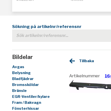
Sökning på artikelnr/referensnr
Bildelar
Tillbaka
Avgas
Belysning
Artikelnummer
16
Bladfjädrar
Bromssköldar
Bränsle
EGR-Ventiler/kylare
Fram / Bakvagn
Fönsterhissar