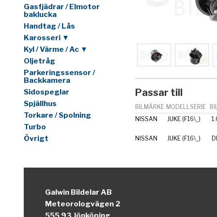
Gasfjädrar / Elmotor
baklucka
Handtag / Lås
Karosseri ▼
Kyl / Värme / Ac ▼
Oljetråg
Parkeringssensor /
Backkamera
Passar till
Sidospeglar
Spjällhus
BILMÄRKE
MODELLSERIE
BI
Torkare / Spolning
NISSAN
JUKE (F16\_)
1
Turbo
Övrigt
NISSAN
JUKE (F16\_)
D
Galwin Bildelar AB
Meteorologvägen 2
555 93 Jönköping