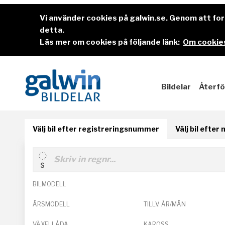
Vi använder cookies på galwin.se. Genom att f
detta.
Läs mer om cookies på följande länk:
Om cookies
Bildelar
Återfö
Välj bil efter registreringsnummer
Välj bil efter
BILMODELL
ÅRSMODELL
TILLV. ÅR/MÅN
VÄXELLÅDA
KAROSS