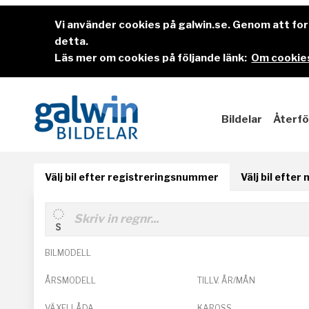
Vi använder cookies på galwin.se. Genom att f
detta.
Läs mer om cookies på följande länk:
Om cookies
Bildelar
Återfö
Välj bil efter registreringsnummer
Välj bil efter
BILMODELL
ÅRSMODELL
TILLV. ÅR/MÅN
VÄXELLÅDA
KAROSS