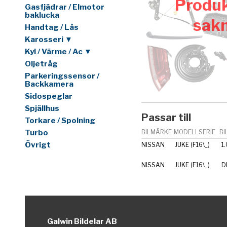
Produk
Gasfjädrar / Elmotor
baklucka
sak
Handtag / Lås
Karosseri ▼
Kyl / Värme / Ac ▼
Oljetråg
Parkeringssensor /
Backkamera
Sidospeglar
Spjällhus
Passar till
Torkare / Spolning
Turbo
BILMÄRKE
MODELLSERIE
BI
Övrigt
NISSAN
JUKE (F16\_)
1
NISSAN
JUKE (F16\_)
D
Galwin Bildelar AB